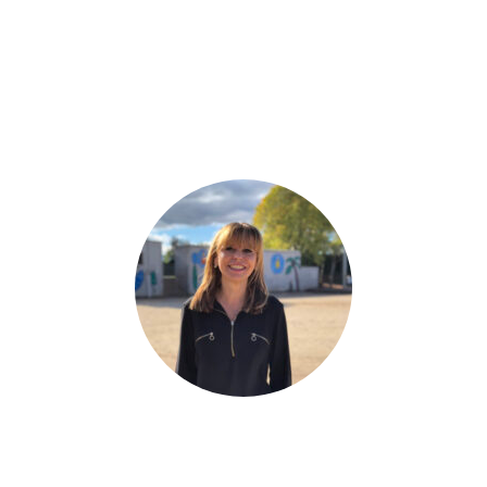
Mercè Bastardas
PSICÒLOGA I CAP ATENCIÓ PSICOPEDAGÒGICA. VOCAL CONSELL