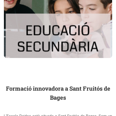
EDUCACIÓ SECUNDÀRIA
En l’etapa de l’ESO (Educació Secundària Obligatòria) ens
comprometem a formar persones amb les
competències i habilitats necessàries per afrontar i
.
món global
adaptar-se als canvis constants d’un
Més informació
Formació innovadora a Sant Fruitós de
Bages