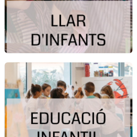
A la llar d’infants de l’Escola Paidos, creem un vincle
afectiu perquè els nens se sentin acompanyats i segurs
a l’escola, i deixem el temps necessari perquè l’infant es
relacioni amb els companys i les educadores.
Més informació
EDUCACIÓ INFANTIL
Acompanyem a l’alumne en la construcció dels seus
aprenentatges, per tal que siguin significatius i li permetin
establir relacions entre; les experiències, els
coneixements previs i els nous continguts
d’ensenyament.