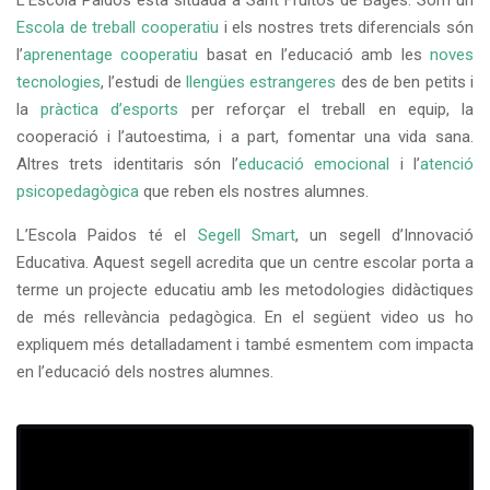
L’Escola Paidos està situada a Sant Fruitós de Bages. Som un
Escola de treball cooperatiu
i els nostres trets diferencials són
l’
aprenentage cooperatiu
basat en l’educació amb les
noves
tecnologies
, l’estudi de
llengües estrangeres
des de ben petits i
la
pràctica d’esports
per reforçar el treball en equip, la
cooperació i l’autoestima, i a part, fomentar una vida sana.
Altres trets identitaris són l’
educació emocional
i l’
atenció
psicopedagògica
que reben els nostres alumnes.
L’Escola Paidos té el
Segell Smart
, un segell d’Innovació
Educativa. Aquest segell acredita que un centre escolar porta a
terme un projecte educatiu amb les metodologies didàctiques
de més rellevància pedagògica. En el següent video us ho
expliquem més detalladament i també esmentem com impacta
en l’educació dels nostres alumnes.