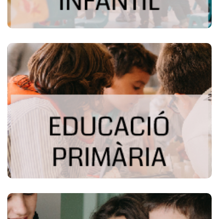
Més informació
EDUCACIÓ PRIMÀRIA
Proporcionem les competències pel desenvolupament
personal i social. També fomentem el treball cooperatiu,
l’educació emocional, la solidaritat, la llibertat, la igualtat,
el pensament crític, el compromís i l’esforç.
Més informació