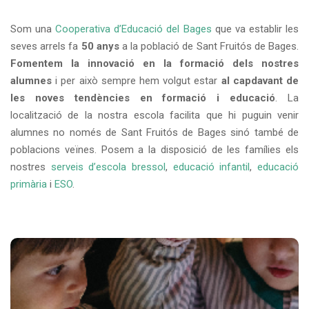
Som una
Cooperativa d’Educació del
Bages
que va establir les
seves arrels fa
50 anys
a la població de Sant Fruitós de Bages.
Fomentem la innovació en la formació dels nostres
alumnes
i per això sempre hem volgut estar
al capdavant de
les noves tendències en formació i educació
.
La
localització de la nostra escola facilita que hi puguin venir
alumnes no només de Sant Fruitós de Bages sinó també de
poblacions veïnes
. Posem a la disposició de les famílies els
nostres
serveis d’escola bressol
,
educació infantil
,
educació
primària
i
ESO
.
LLAR D’INFANTS PAIDOS