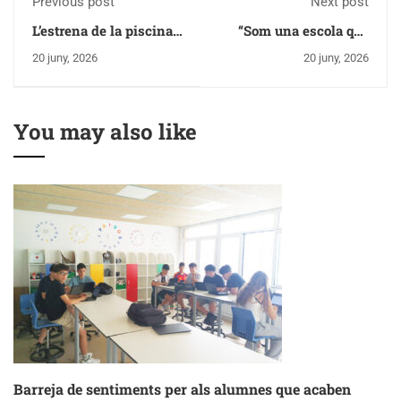
Previous post
Next post
L’estrena de la piscina
“Som una escola que
es fa amb els grups
continua creient en el
20 juny, 2026
20 juny, 2026
UBUNTU
valor de les persones,
de la comunitat i de la
cooperació”
You may also like
Barreja de sentiments per als alumnes que acaben