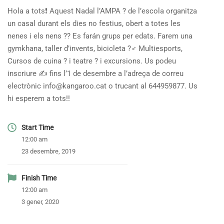
Hola a tots
❗️
Aquest Nadal l’AMPA
?
de l’escola organitza
un casal durant els dies no festius, obert a totes les
nenes i els nens
?
?
Es farán grups per edats. Farem una
gymkhana, taller d’invents, bicicleta
?‍♂️
Multiesports,
Cursos de cuina
?
i teatre
?
i excursions. Us podeu
inscriure
✍️
fins l’1 de desembre a l’adreça de correu
electrònic info@kangaroo.cat o trucant al 644959877. Us
hi esperem a tots!!
Start Time
12:00 am
23 desembre, 2019
Finish Time
12:00 am
3 gener, 2020