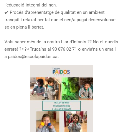
l’educació integral del nen.
✔️
Procés d’aprenentatge de qualitat en un ambient
tranquil i relaxat per tal que el nen/a pugui desenvolupar-
se en plena llibertat.
Vols saber més de la nostra Llar d’Infants
?
? No et quedis
enrere!
?‍♀️
?‍♂️
Truca’ns al 93 876 02 71 o envia’ns un email
a paidos@escolapaidos.cat