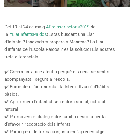
Del 13 al 24 de maig
#
Preinscripcions2019
de
la
#
LlarInfantsPaidos
❗️
Estàs buscant una Llar
d’Infants
?
innovadora propera a Manresa? La Llar
d’Infants de l’Escola Paidos
?
és la solució! Els nostres
trets diferencials:
✔️
Creem un vincle afectiu perquè els nens se sentin
acompanyats i segurs a l’escola.
✔️
Fomentem l’autonomia i la interiorització d’hàbits
bàsics.
✔️
Aproximem l’infant al seu entorn social, cultural i
natural.
✔️
Promovem el diàleg entre família i escola per tal
d’afavorir l’adaptació dels infants.
✔️
Participem de forma conjunta en l’aprenentatge i